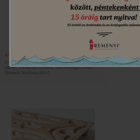
Áruvédelmi jel
Csomagok, rakományok felületére ragasztható
címke. Óvatosan kezelni, Nedvességtől óvni,
Dönteni fordítani tilos!