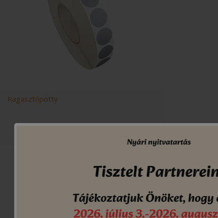
Ragasztópötty