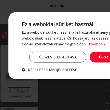
RÓLUNK
Ez a weboldal sütiket használ
Ez a weboldal sütiket használ a felhasználói élmény 
INFORMÁCIÓK
T
weboldalunk használatával Ön hozzájárul az összes 
Cookie szabályzatunknak megfelelően.
Bővebben
Visszaélés bejelentése
Do
Vásárlási és szállítási információk
Cs
ÖSSZES ELUTASÍTÁSA
ÖSSZ
Adatvédelem
Kéz
Impresszum
Zs
RÉSZLETEK MEGJELENÍTÉSE
Mű
Lé
Ra
Pá
Pá
Té
Ta