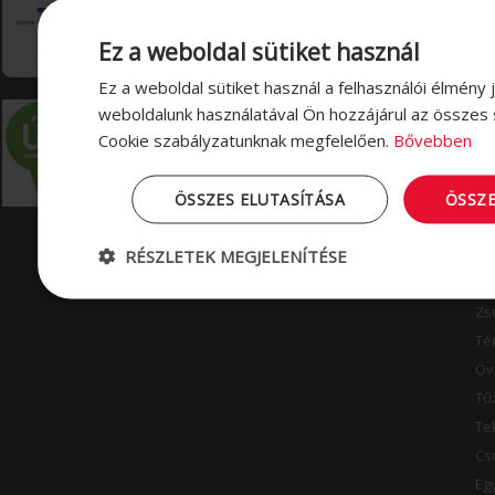
Pá
Ez a weboldal sütiket használ
Pá
Té
Ez a weboldal sütiket használ a felhasználói élmény 
Ta
weboldalunk használatával Ön hozzájárul az összes 
Cookie szabályzatunknak megfelelően.
Bővebben
Tű
Eg
Fó
ÖSSZES ELUTASÍTÁSA
ÖSSZ
Ta
RÉSZLETEK MEGJELENÍTÉSE
Pá
Ny
Zs
Té
Öv
Tű
Te
Cs
Eg