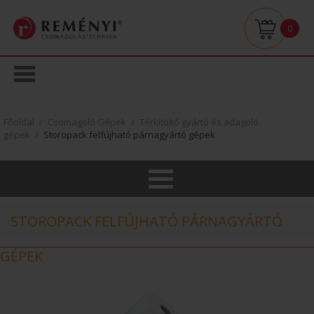
0
Főoldal
/
Csomagoló Gépek
/
Térkitöltő gyártó és adagoló
gépek
/
Storopack felfújható párnagyártó gépek
STOROPACK FELFÚJHATÓ PÁRNAGYÁRTÓ
GÉPEK