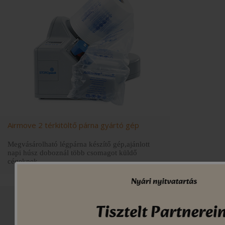
Airmove 2 térkitöltő párna gyártó gép
Megvásárolható légpárna készítő gép,ajánlott
napi húsz doboznál több csomagot küldő
cégeknek.
...