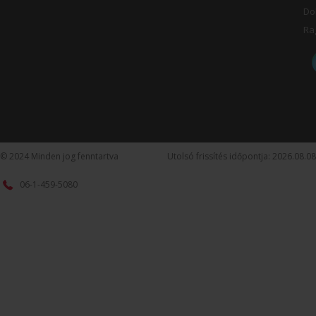
Do
Ra
© 2024 Minden jog fenntartva
Utolsó frissítés időpontja: 2026.08.08
06-1-459-5080