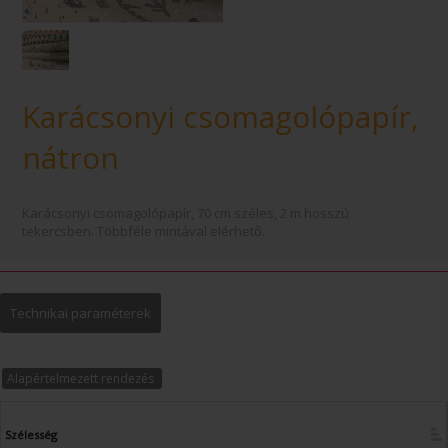
Karácsonyi csomagolópapír,
nátron
Karácsonyi csomagolópapír, 70 cm széles, 2 m hosszú
tekercsben. Többféle mintával elérhető.
Technikai paraméterek
Alapértelmezett rendezés
Szélesség