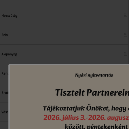
Hosszúság
Szín
Alapanyag
Rendelési egység
Bruttó ár
Vásárlás