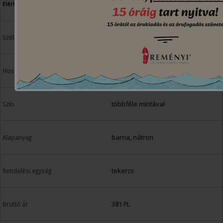
Elérhetőség
70 cm
2 m
többféle mintával
barna, nátron
tekercs
381 Ft.