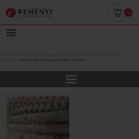
0
Főoldal
/
Csomagoló Anyagok
/
Csomagolópapír, papírzsák,-
tasak
/
Karácsonyi csomagolópapír, nátron