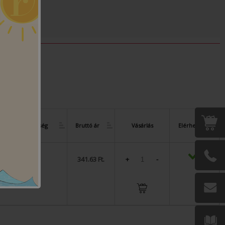
Rendelési egység
Bruttó ár
Vásárlás
Elérhetőség
1 darab
341.63 Ft.
+
-