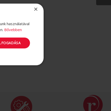
×
lunk használatával
en.
Bővebben
ELFOGADÁSA