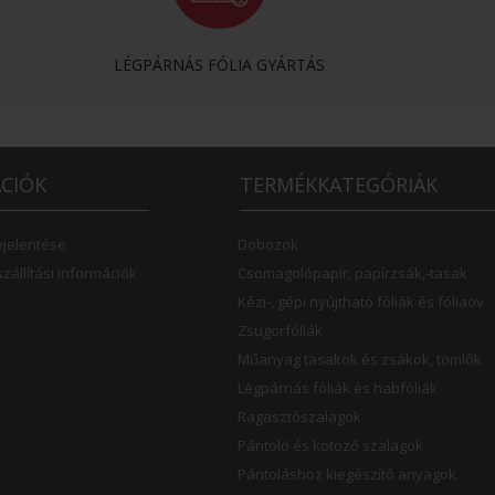
LÉGPÁRNÁS FÓLIA GYÁRTÁS
CIÓK
TERMÉKKATEGÓRIÁK
ejelentése
Dobozok
szállítási információk
Csomagolópapír, papírzsák,-tasak
Kézi-, gépi nyújtható fóliák és fóliaöv
Zsugorfóliák
Műanyag tasakok és zsákok, tömlők
Légpárnás fóliák és habfóliák
Ragasztószalagok
Pántoló és kötöző szalagok
Pántoláshoz kiegészítő anyagok