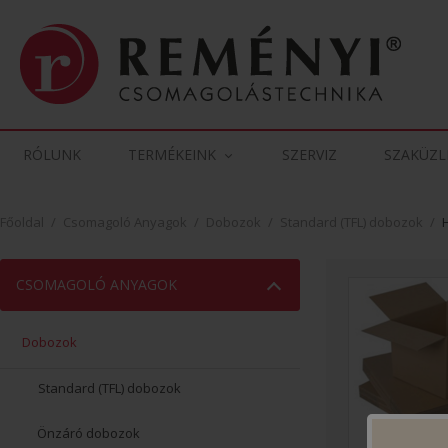
RÓLUNK
TERMÉKEINK
SZERVIZ
SZAKÜZL
Főoldal
/
Csomagoló Anyagok
/
Dobozok
/
Standard (TFL) dobozok
/
CSOMAGOLÓ ANYAGOK
Dobozok
Standard (TFL) dobozok
Önzáró dobozok