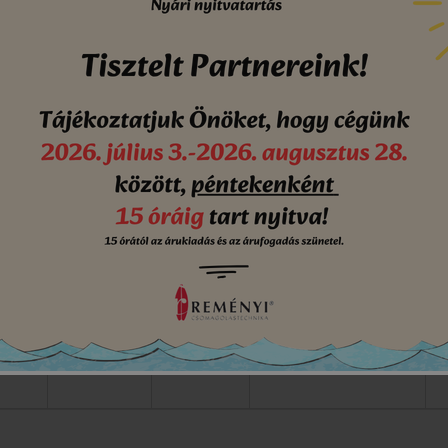
méret függvényében, kis helyen tárolhatók.
terek
ndezés
ség
Hosszúság
Magasság
Legkisebb magasság
 mm
340 mm
320 mm
213mm