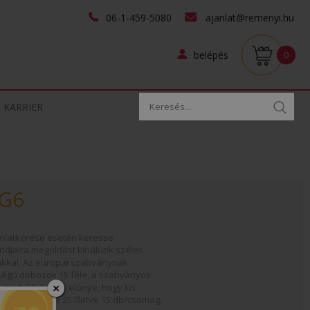
06-1-459-5080
ajanlat@remenyi.hu
belépés
0
KARRIER
 G6
nlatkérése esetén keresse
ndjaira megoldást kínálunk széles
kkal. Az európai szabványnak
ségű dobozok 15 féle, a szabványos
×
 moduldobozok előnye, hogy kis
tva, kötegelve 25 illetve 15 db/csomag,