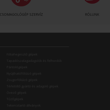
CSOMAGOLÓGÉP SZERVÍZ
RÓLUNK
Fóliahegesztő gépek
Tapadószalagadagolók és felhordók
Pántológépek
Nyújthatófóliázó gépek
Zsugorfóliázó gépek
Térkitöltő gyártó és adagoló gépek
Övező gépek
Tűzőgépek
Tekercstartó állványok