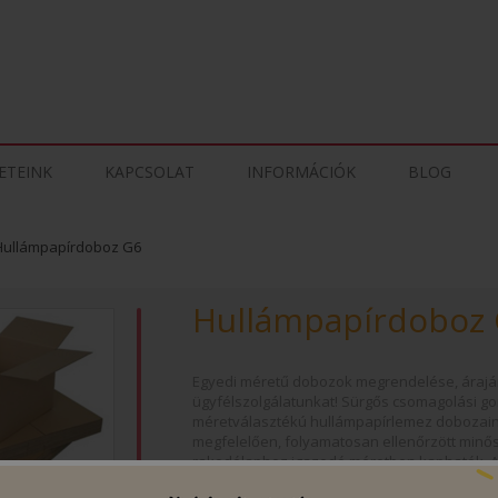
ETEINK
KAPCSOLAT
INFORMÁCIÓK
BLOG
Hullámpapírdoboz G6
Hullámpapírdoboz
Egyedi méretű dobozok megrendelése, árajá
ügyfélszolgálatunkat! Sürgős csomagolási go
méretválasztékú hullámpapírlemez dobozain
megfelelően, folyamatosan ellenőrzött minő
rakodólaphoz igazodó méretben kaphatók. A
tételben, raktárról megvásárolhatók, laprahaj