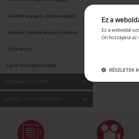
Térkitöltő anyagok, védőcsomagolás
Ez a webolda
Ez a weboldal süt
Tasak és zsákzáró anyagok, klipszek
Ön hozzájárul az
Tűzőkapcsok
Egyéb csomagolóanyagok
RÉSZLETEK M
CSOMAGOLÓ GÉPEK
AKCIÓS, KIFUTÓ TERMÉKEK