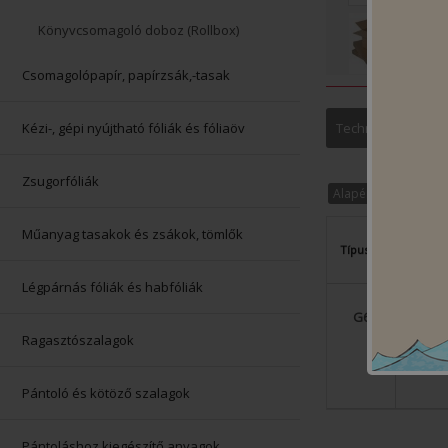
Könyvcsomagoló doboz (Rollbox)
Csomagolópapír, papírzsák,-tasak
Kézi-, gépi nyújtható fóliák és fóliaöv
Technikai paramé
Zsugorfóliák
Alapértelmezett re
Műanyag tasakok és zsákok, tömlők
Típus
Széles
Légpárnás fóliák és habfóliák
G6
225
Ragasztószalagok
Pántoló és kötöző szalagok
Pántoláshoz kiegészítő anyagok