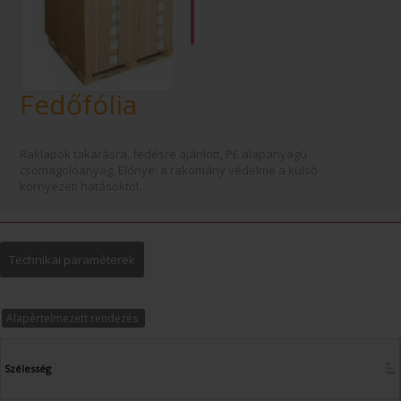
Fedőfólia
Raklapok takarásra, fedésre ajánlott, PE alapanyagú
csomagolóanyag. Előnye: a rakomány védelme a külső
környezeti hatásoktól.
Technikai paraméterek
Alapértelmezett rendezés
Szélesség