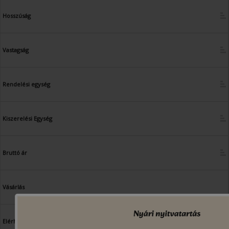
Hosszúság
Vastagság
Rendelési egység
Kiszerelési Egység
Bruttó ár
Vásárlás
Elérhetőség