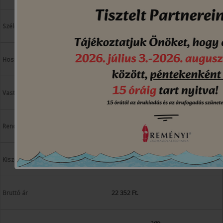
1200 mm
1600 mm
25 µ
tekercs
250 lap/tekercs
22 352 Ft.