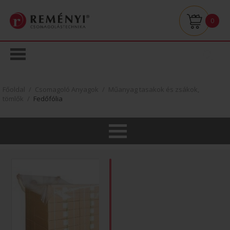
0
Főoldal
/
Csomagoló Anyagok
/
Műanyag tasakok és zsákok,
tömlők
/
Fedőfólia