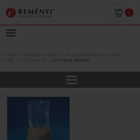
0
Főoldal
/
Csomagoló Anyagok
/
Műanyag tasakok és zsákok,
tömlők
/
LDPE tasakok
/
LDPE tasak 400x600