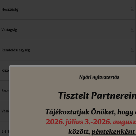
Hosszúság
Vastagság
Rendelési egység
Kiszerelési Egység
Bruttó ár
Vásárlás
Elérhetőség