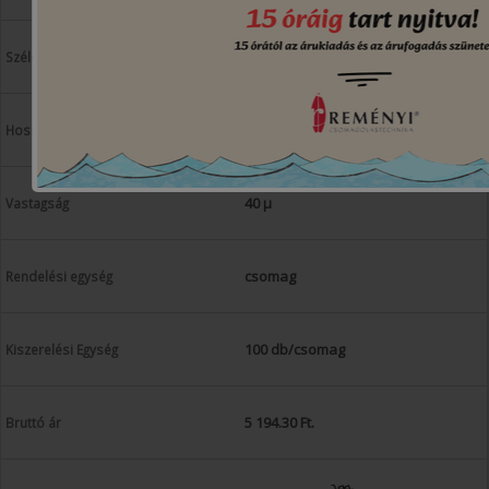
400 mm
600 mm
40 µ
csomag
100 db/csomag
5 194.30 Ft.