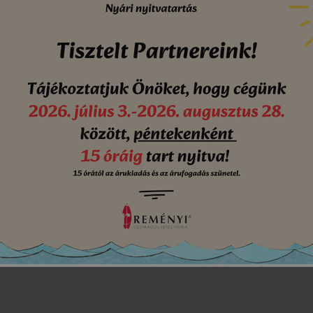
terek
ndezés
Szélesség
Hosszúság
Rendelési egység
Kiszer
100 mm
1200 mm
tekercs
100