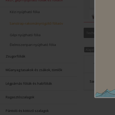
Kézi-, gépi nyújtható fóliák és fóliaöv
Kézi nyújtható fólia
Sanstrap-rakományrögzítő fóliaöv
Technikai paramé
Gépi nyújtható fólia
Élelmiszeripari nyújtható fólia
Alapértelmezett re
Zsugorfóliák
Típus
Műanyag tasakok és zsákok, tömlők
Sanstrap öv
Légpárnás fóliák és habfóliák
Ragasztószalagok
Pántoló és kötöző szalagok