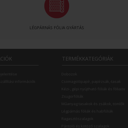
LÉGPÁRNÁS FÓLIA GYÁRTÁS
CIÓK
TERMÉKKATEGÓRIÁK
ejelentése
Dobozok
szállítási információk
Csomagolópapír, papírzsák,-tasak
Kézi-, gépi nyújtható fóliák és fóliaöv
Zsugorfóliák
Műanyag tasakok és zsákok, tömlők
Légpárnás fóliák és habfóliák
Ragasztószalagok
Pántoló és kötöző szalagok