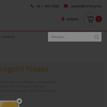
06-1-459-5080
ajanlat@remenyi.hu
belépés
0
KARRIER
ögzítő fóliaöv
a rakományt az esetleges szétborulástól.
komány felső rétegeire könnyen
si helyre történő szállításnál megóvja
×