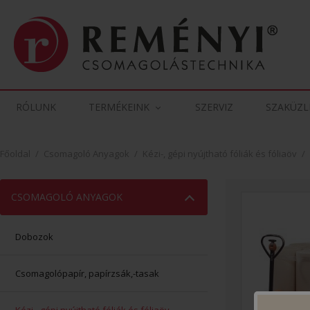
RÓLUNK
TERMÉKEINK
SZERVIZ
SZAKÜZL
Főoldal
/
Csomagoló Anyagok
/
Kézi-, gépi nyújtható fóliák és fóliaöv
/
CSOMAGOLÓ ANYAGOK
Dobozok
Csomagolópapír, papírzsák,-tasak