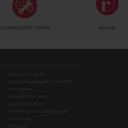
CSOMAGOLÓGÉP SZERVÍZ
RÓLUNK
Fóliahegesztő gépek
Tapadószalagadagolók és felhordók
Pántológépek
Nyújthatófóliázó gépek
Zsugorfóliázó gépek
Térkitöltő gyártó és adagoló gépek
Övező gépek
Tűzőgépek