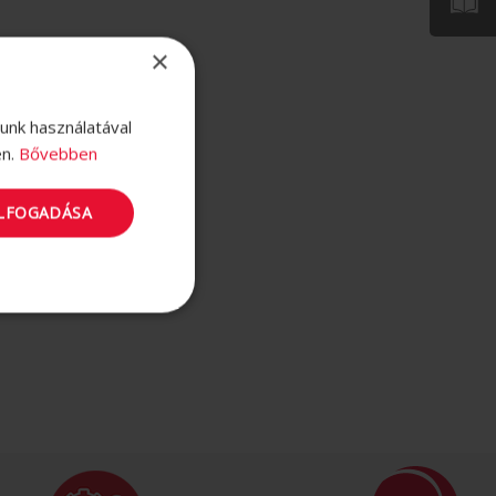
×
lunk használatával
en.
Bővebben
ELFOGADÁSA