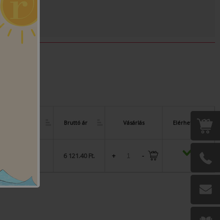
elési Egység
Bruttó ár
Vásárlás
Elérhetőség
 db/tekercs
6 121.40 Ft.
+
-