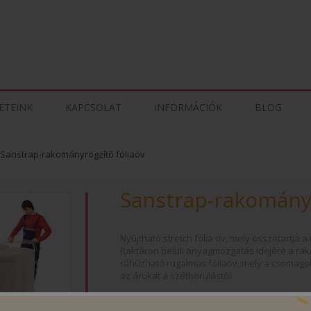
ETEINK
KAPCSOLAT
INFORMÁCIÓK
BLOG
Sanstrap-rakományrögzítő fóliaöv
Sanstrap-rakományr
Nyújtható stretch fólia öv, mely összetartja 
Raktáron belüli anyagmozgatás idejére a ra
ráhúzható rugalmas fóliaöv, mely a csomagolá
az árukat a szétborulástól.