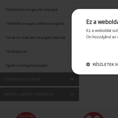
Pántoláshoz kiegészítő anyagok
Ez a webolda
Térkitöltő anyagok, védőcsomagolás
Ez a weboldal süt
Ön hozzájárul az
Tasak és zsákzáró anyagok, klipszek
Tűzőkapcsok
RÉSZLETEK M
Egyéb csomagolóanyagok
CSOMAGOLÓ GÉPEK
AKCIÓS, KIFUTÓ TERMÉKEK