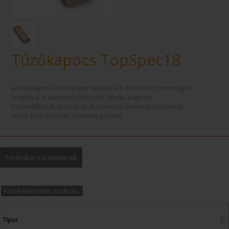
Tűzőkapocs TopSpec18
A tűzőkapocs elsődleges feladata a dobozok biztonságos
lezárása. A tűzéssel dobozok, tálcák, papírok
összeállítását, lezárását, különböző csomagolópapírok,
fóliák felerősítését lehet megoldani.
Technikai paraméterek
Alapértelmezett rendezés
Típus