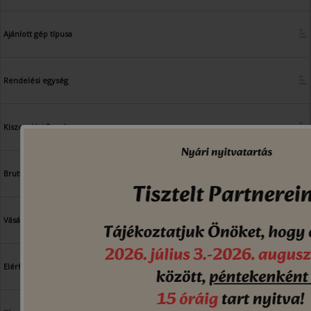
Ajánlott gép típusa
Rendelési egység
Kiszerelési Egység
Bruttó ár
Vásárlás
Elérhetőség