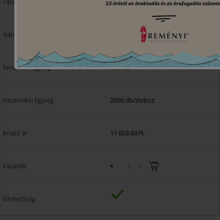
Tűzőkapocs TopSpec18
TopSpec tűzőgéphez
doboz
2000 db/doboz
11 658.60 Ft.
+
-