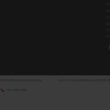
Tű
Te
Cs
Eg
Do
Ra
© 2024 Minden jog fenntartva
Utolsó frissítés időpontja: 2026.08.06
06-1-459-5080