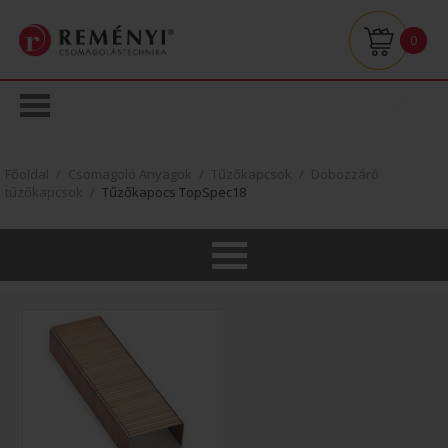
0
Főoldal
/
Csomagoló Anyagok
/
Tűzőkapcsok
/
Dobozzáró
tűzőkapcsok
/
Tűzőkapocs TopSpec18