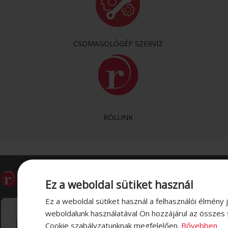
CSOMAGOLÓGÉP SZERVÍZ
RÓLUNK
INFORMÁCIÓK
T
Ez a weboldal sütiket használ
Ez a weboldal sütiket használ a felhasználói élmény 
Visszaélés bejelentése
Do
weboldalunk használatával Ön hozzájárul az összes 
Vásárlási és szállítási információk
Cs
Cookie szabályzatunknak megfelelően.
Bővebben
Adatvédelem
Kéz