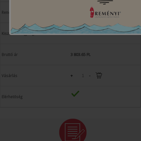
doboz
5000 db/doboz
3 803.65 Ft.
+
-