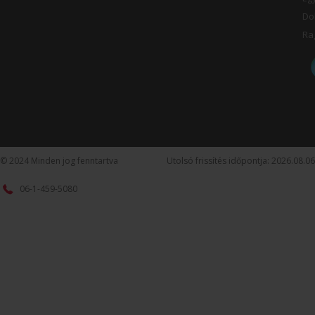
Do
Ra
© 2024 Minden jog fenntartva
Utolsó frissítés időpontja: 2026.08.06
06-1-459-5080