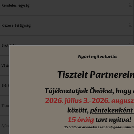
Rendelési egység
Kiszerelési Egység
Bruttó ár
Vásárlás
Elérhetőség
Tüzőkapocs 24/ 8+
Rapid100-as tüzőgéphez