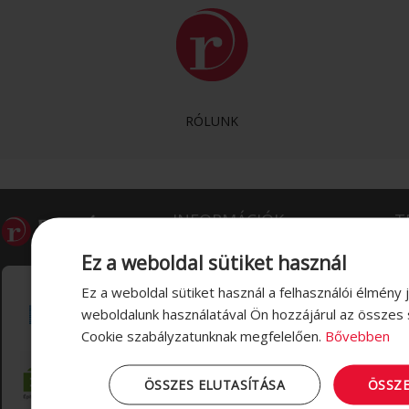
RÓLUNK
INFORMÁCIÓK
T
Ez a weboldal sütiket használ
Visszaélés bejelentése
Do
Ez a weboldal sütiket használ a felhasználói élmény 
Vásárlási és szállítási információk
Cs
weboldalunk használatával Ön hozzájárul az összes 
Adatvédelem
Kéz
Cookie szabályzatunknak megfelelően.
Bővebben
Impresszum
Zs
Mű
ÖSSZES ELUTASÍTÁSA
ÖSSZ
Lé